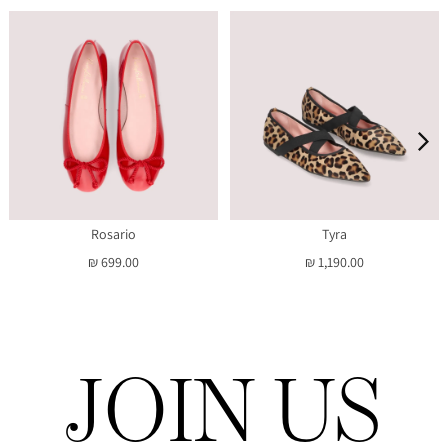
Rosario
Tyra
₪ 699.00
₪ 1,190.00
JOIN US