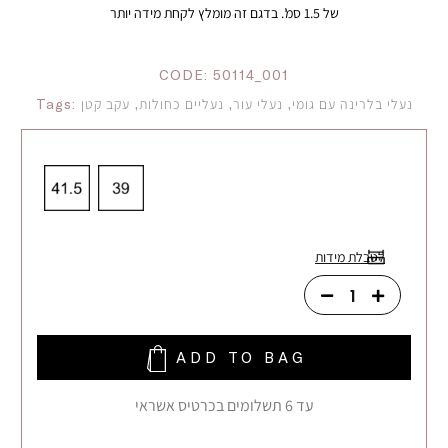
של 1.5 סמ’. בדגם זה מומלץ לקחת מידה יותר
CODE:
50114_001
נעלי בלרינה עם גומי
,
נעלי עור
,
נעליים כחולות
,
עקב קטן
Tags:
לטבלת מידות
ADD TO BAG
עד 6 תשלומים בכרטיס אשראי