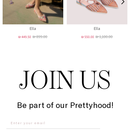
Ella
Ella
₪ 899.00
₪ 1,100.00
₪ 449.50
₪ 550.00
JOIN US
Be part of our Prettyhood!