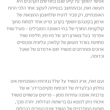
אפשר לסמוך על קייט שגם בחודשים הקרובים היא
תעשה זאת, ובהתחשב בנטייתה לעקוב אחר הלכי הרוח
האופנתיים, רק סביר להניח שלחשבון ההוצאות של
ארמון בקינגהם יתווסף בקרוב פריט אחד לפחות מתוך
קולקציות החורף של בתי האופנה המובילים – מעיל טוויד
אפרפר בעל צווארון רחב של מיו-מיו; חליפת טוויד
מחויטת בוורוד מעושן של קלואה; עליונית ומכנסיים
ארוכים ומתרחבים מטוויד חום-אדמדם של שאנל
וכדומה.
ועם זאת, אריג הטוויד על שלל נגזרותיו האופנתיות אינו
נחלתן הבלעדית של דוכסיות מקיימברידג’ או של
צרכניות אופנה עתירות ממון – פריטים עכשוויים מטוויד
איכותי ניתן למצוא גם ברשתות הגדולות. יתרה מכך,
מופעיו המודרניים של הטוויד אינם נעצרים בגבולות