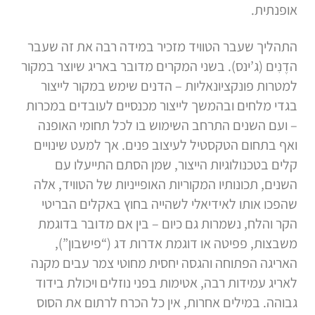
אופנתית.
התהליך שעבר הטוויד מזכיר במידה רבה את זה שעבר
הדֶנִים (ג’ינס). בשני המקרים מדובר באריג שיוצר במקור
למטרות פונקציונאליות – הדנים שימש במקור לייצור
בגדי מלחים ובהמשך לייצור מכנסיים לעובדים במכרות
– ועם השנים התרחב השימוש בו לכל תחומי האופנה
ואף בתחום הטקסטיל לעיצוב פנים. אך למעט שינויים
קלים בטכנולוגיות הייצור, שמן הסתם התייעלו עם
השנים, תכונותיו המקוריות האופייניות של הטוויד, אלה
שהפכו אותו לאידיאלי לשהייה בחוץ באקלים הבריטי
הקר והלח, נשמרות גם כיום – בין אם מדובר בדוגמת
משבצות, פפיטה או דוגמת אדרות דג (“פישבון”),
האריגה הפתוחה והגסה יחסית מחוטי צמר עבים מקנה
לאריג עמידות רבה, אטימות בפני נוזלים ויכולת בידוד
גבוהה. במילים אחרות, אין כל הכרח לרתום את הסוס