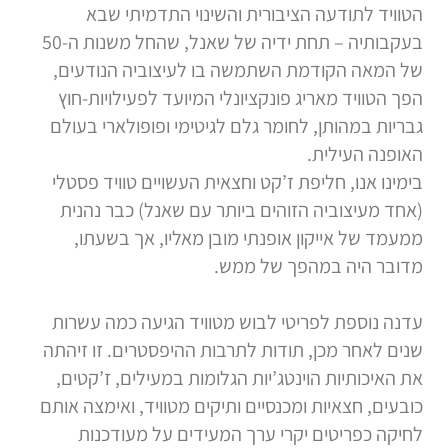
הטוויד לתודעה הציבורית והשינוי התדמיתי שבא
בעקבותיה – תחת ידיה של שאנל, שהחל משנות ה-50
של המאה הקודמת השתמשה בו לעיצוביה הנודעים,
הפך הטוויד מאריג פונקציונלי המיועד לפעילויות-חוץ
גבריות במהותן, לחומר גלם לגיטימי ופופולארי בעולם
האופנה העילית.
בימינו אנו, חליפת ז’קט וחצאית העשויים טוויד פסטלי
(אחד מעיצוביה הזוהים ביותר עם שאנל) כבר נהנית
ממעמד של אייקון אופנתי מובן מאליו, אך בשעתו,
מדובר היה במהפך של ממש.
עדנה נוספת לפריטי לבוש מטוויד הגיעה כמה עשרות
שנים לאחר מכן, תודות לתרבות ההיפסטרים. זו זיהתה
את האיכותיות הוינטג’יות הגלומות במעילים, ז’קטים,
כובעים, חצאיות ומכנסיים ותיקים מטוויד, ואימצה אותם
לחיקה כפריטים יקרי ערך המעידים על מעודכנות