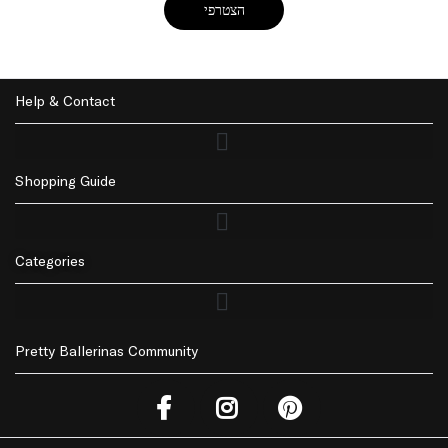
הצטרפי
Help & Contact
Shopping Guide
Returns Policy | החזרות
Privacy Policy | מדיניות פרטיות
Accessibility | נגישות
Delivery | משלוחים
Categories
Pretty Ballerinas Community