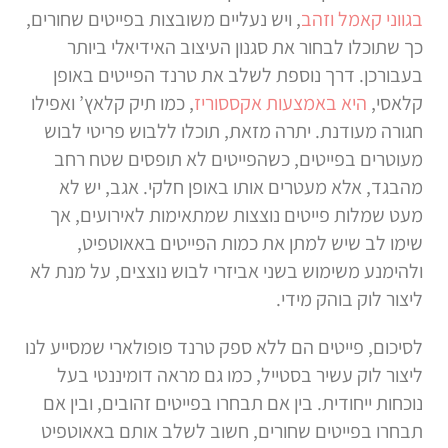
בגווני קאמל וזהב
, ויש נעליים משובצות בפייטים שחורים,
כך שתוכלו לבחור את סגנון העיצוב האידיאלי ביותר
בעבורכן. דרך נוספת לשלב את טרנד הפייטים באופן
קלאסי,
היא באמצעות אקססוריז
, כמו תיק קלאץ’ ואפילו
חגורה מעודנת. יתרה מזאת, תוכלו ללבוש פריטי לבוש
מעוטרים בפייטים, כשהפייטים לא תופסים שטח רחב
מהבגד, אלא מעטרים אותו באופן חלקי. אגב, יש לא
מעט שמלות פייטים נוצצות שמתאימות לאירועים, אך
שימו לב שיש למתן את כמות הפייטים באאוטפיט,
ולהימנע משימוש בשני אביזרי לבוש נוצצים, על מנת לא
ליצור לוק בוהק מידי.
לסיכום, פייטים הם ללא ספק טרנד פופולארי שמסייע לנו
ליצור לוק עשיר בסטייל, כמו גם מראה דומיננטי בעל
נוכחות ייחודית. בין אם תבחרו בפייטים זהובים, ובין אם
תבחרו בפייטים שחורים, חשוב לשלב אותם באאוטפיט