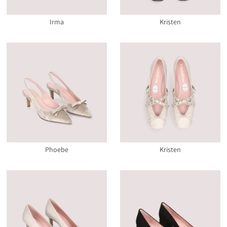
Irma
Kristen
Phoebe
Kristen