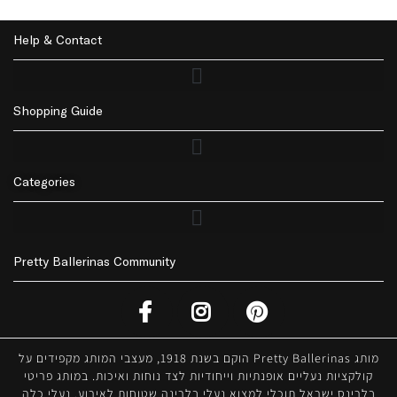
Help & Contact
Shopping Guide
Returns Policy | החזרות
Privacy Policy | מדיניות פרטיות
Accessibility | נגישות
Delivery | משלוחים
Categories
Pretty Ballerinas Community
מותג Pretty Ballerinas הוקם בשנת 1918, מעצבי המותג מקפידים על
קולקציות נעליים אופנתיות וייחודיות לצד נוחות ואיכות. במותג פריטי
בלרינס ישראל תוכלי למצוא נעלי בלרינה שטוחות לאירוע, נעלי כלה