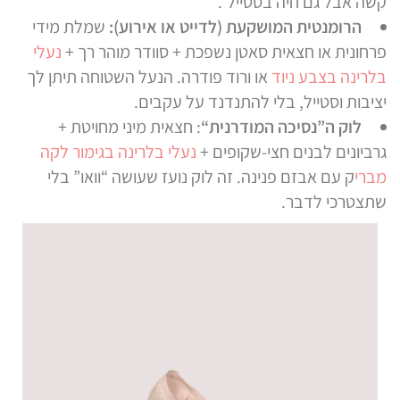
קשה אבל גם חיה בסטייל”.
הרומנטית המושקעת (לדייט או אירוע)
:
שמלת מידי
פרחונית או חצאית סאטן נשפכת + סוודר מוהר רך +
נעלי
בלרינה בצבע ניוד
או ורוד פודרה. הנעל השטוחה תיתן לך
יציבות וסטייל, בלי להתנדנד על עקבים.
לוק ה”נסיכה המודרנית
“
: חצאית מיני מחויטת +
גרביונים לבנים חצי-שקופים +
נעלי בלרינה בגימור לקה
מברי
ק עם אבזם פנינה. זה לוק נועז שעושה “וואו” בלי
שתצטרכי לדבר.