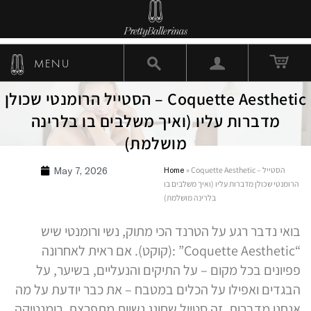
MENU
Coquette Aesthetic – הסטייל הרומנטי שכולן
מדברות עליו (ואיך משלבים בו בלרינה
מושלמת)
Coquette Aesthetic – הסטייל
»
Home
May 7, 2026
הרומנטי שכולן מדברות עליו (ואיך משלבים בו
בלרינה מושלמת)
בואי נדבר רגע על הטרנד הכי מתוק, נשי ורומנטי שיש
“Coquette Aesthetic” :(קוקט). אם ראית לאחרונה
פפיונים בכל מקום – על התיקים והנעליים, בשיער, על
הבגדים ואפילו על הכלים במטבח – את כבר יודעת על מה
אנחנו מדברות. זה סטייל שחוגג נשיות מתפרצת, רומנטיקה