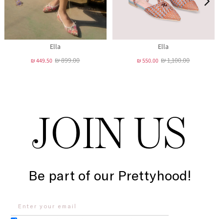
Ella
Ella
₪ 899.00
₪ 1,100.00
₪ 449.50
₪ 550.00
JOIN US
Be part of our Prettyhood!