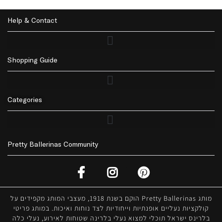
Help & Contact
Shopping Guide
Returns Policy | החזרות
Privacy Policy | מדיניות פרטיות
Accessibility | נגישות
Delivery | משלוחים
Categories
Pretty Ballerinas Community
מותג Pretty Ballerinas הוקם בשנת 1918, מעצבי המותג מקפידים על
קולקציות נעליים אופנתיות וייחודיות לצד נוחות ואיכות. במותג פריטי
בלרינס ישראל תוכלי למצוא נעלי בלרינה שטוחות לאירוע, נעלי כלה