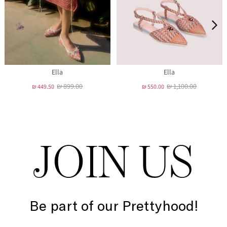
Ella
Ella
₪ 899.00
₪ 1,100.00
₪ 449.50
₪ 550.00
JOIN US
Be part of our Prettyhood!