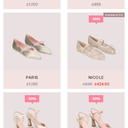
₪
1,100
₪
999
מידות אחרונות
50%
PARIS
NICOLE
₪
1,190
₪
849
₪
424.50
50%
50%