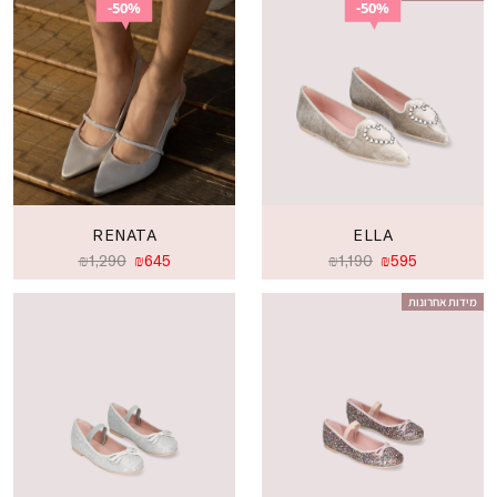
50%
50%
RENATA
ELLA
₪
1,290
₪
645
₪
1,190
₪
595
מידות אחרונות