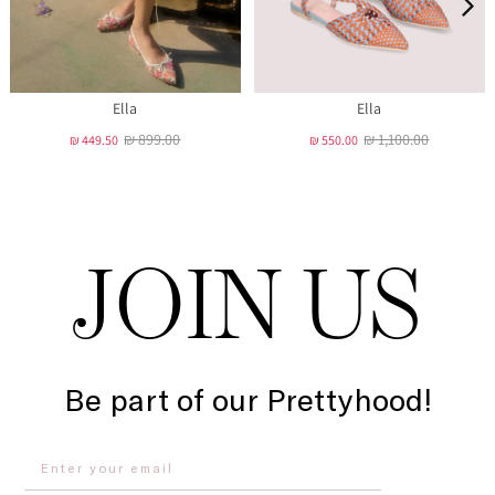
Ella
Ella
₪ 899.00
₪ 1,100.00
₪ 449.50
₪ 550.00
JOIN US
Be part of our Prettyhood!