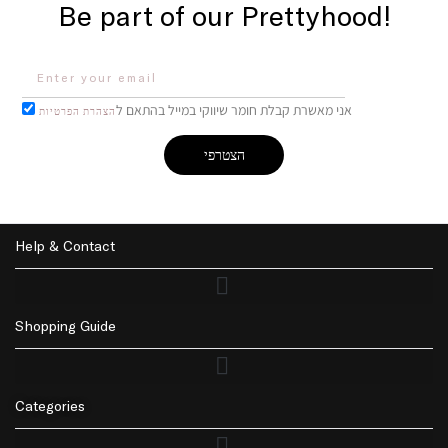
Be part of our Prettyhood!
אני מאשרת קבלת חומר שיווקי במייל בהתאם ל
הצהרת הפרטיות
הצטרפי
Help & Contact
Shopping Guide
Returns Policy | החזרות
Privacy Policy | מדיניות פרטיות
Accessibility | נגישות
Delivery | משלוחים
Categories