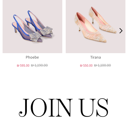
Phoebe
Tirana
₪ 1,190.00
₪ 1,100.00
₪ 595.00
₪ 550.00
JOIN US