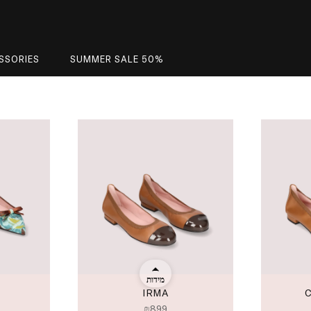
SSORIES
SUMMER SALE 50%
מידות
IRMA
₪
899