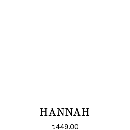
HANNAH
₪
449.00