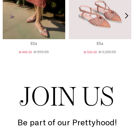
Ella
Ella
₪ 899.00
₪ 1,100.00
₪ 449.50
₪ 550.00
JOIN US
Be part of our Prettyhood!