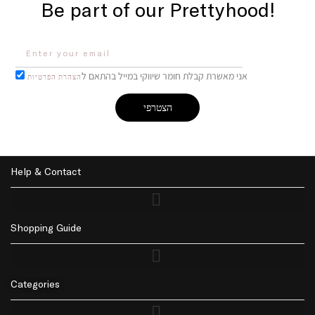
Be part of our Prettyhood!
אני מאשרת קבלת חומר שיווקי במייל בהתאם ל
הצהרת הפרטיות
הצטרפי
Help & Contact
Shopping Guide
Returns Policy | החזרות
Privacy Policy | מדיניות פרטיות
Accessibility | נגישות
Delivery | משלוחים
Categories