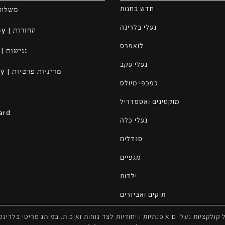
חדש בחנות
ry | משלוחים
נעלי בלרינה
Returns Policy | החזרות
לואפרס
Accessibility | נגישות
נעלי עקב
Privacy Policy | מדיניות פרטיות
כפכפי מיולס
מוקסינים ואספדריל
ard
נעלי כלה
סנדלים
מגפיים
ילדות
תיקים ואביזרים
פידים על קולקציות נעליים אופנתיות וייחודיות לצד נוחות ואיכות. במותג פריטי בלרינס ישראל 