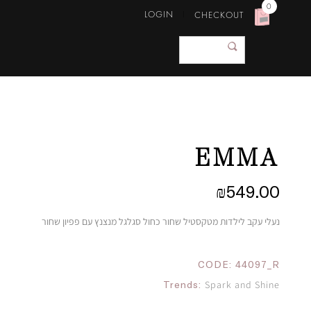
0
LOGIN
CHECKOUT
EMMA
₪
549.00
נעלי עקב לילדות מטקסטיל שחור כחול סגלגל מנצנץ עם פפיון שחור
CODE:
44097_R
Trends:
Spark and Shine