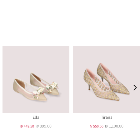
Ella
Tirana
₪ 899.00
₪ 1,100.00
₪ 449.50
₪ 550.00