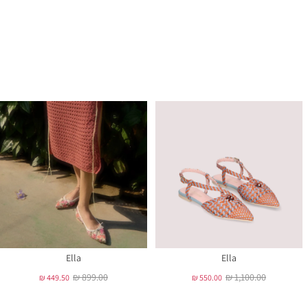
Ella
Ella
₪ 899.00
₪ 1,100.00
₪ 449.50
₪ 550.00