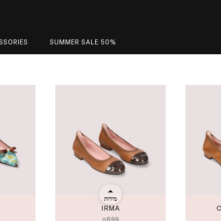
SSORIES
SUMMER SALE 50%
מידות
IRMA
₪
899