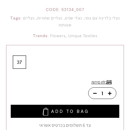
CODE:
52134_007
נעלי בלרינה עם גומי
,
נעלי שפיץ
,
נעליים שחורות
,
נעליים
Tags:
שטוחות
Trends:
Flowers
,
Unique Textiles
לטבלת מידות
ADD TO BAG
עד 6 תשלומים בכרטיס אשראי