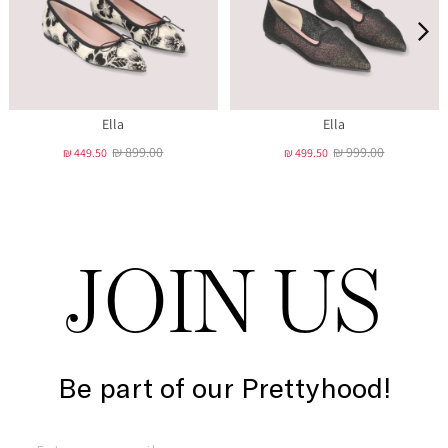
Ella
Ella
₪ 899.00
₪ 999.00
₪ 449.50
₪ 499.50
JOIN US
Be part of our Prettyhood!