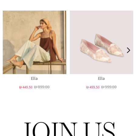
Ella
Ella
₪ 899.00
₪ 999.00
₪ 449.50
₪ 499.50
JOIN US