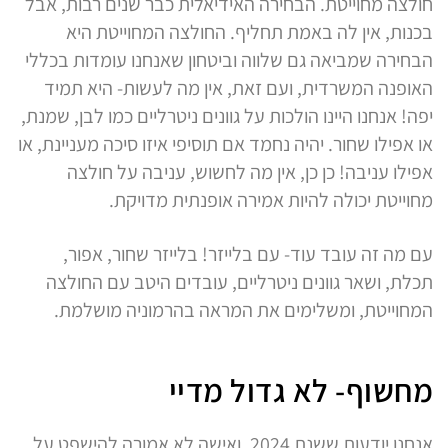
חולצה מחוייטת. הבחירה האידיאלית כבר שנים רבות, אבל
בכנות, אין לה באמת תחליף. החולצה המחוייטת היא
הבחירה שמביאה גם שלווה וביטחון שאנחנו עומדות בכללי
האופנה המשרדית, ועם זאת, אין מה לעשות- היא תמיד
יפה! אנחנו היינו הולכות על גוונים ניטרליים כמו לבן, שמנת,
או אפילו שחור. יהיה נחמד אם תוסיפי איזו סיכה מעניינת, או
אפילו עניבה! כן כן, אין מה לחשוש, עניבה על חולצה
מחוייטת יכולה להיות אמירה אופנתית מדויקת.
עם מה זה עובד עוד- עם בלייזר! בלייזר שחור, אפור,
תכלת, ושאר גוונים ניטרליים, עובדים היטב עם החולצה
המחוייטת, ומשלימים את המראה בהרמוניה מושלמת.
מחשוף- לא גדול מדיי
אנחנו יודעות ששנת 2024, ואישה לא אמורה להישפט על