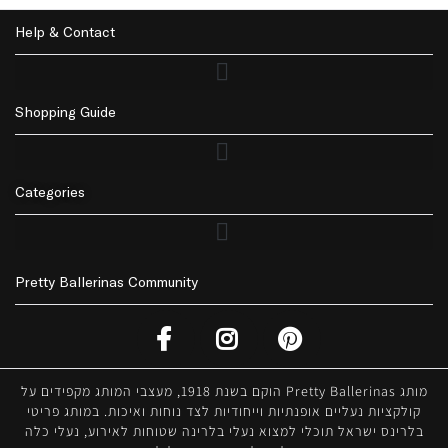
Help & Contact
Shopping Guide
Returns Policy | החזרות
Privacy Policy | מדיניות פרטיות
Accessibility | נגישות
Delivery | משלוחים
Categories
Pretty Ballerinas Community
מותג Pretty Ballerinas הוקם בשנת 1918, מעצבי המותג מקפידים על
קולקציות נעליים אופנתיות וייחודיות לצד נוחות ואיכות. במותג פריטי
בלרינס ישראל תוכלי למצוא נעלי בלרינה שטוחות לאירוע, נעלי כלה