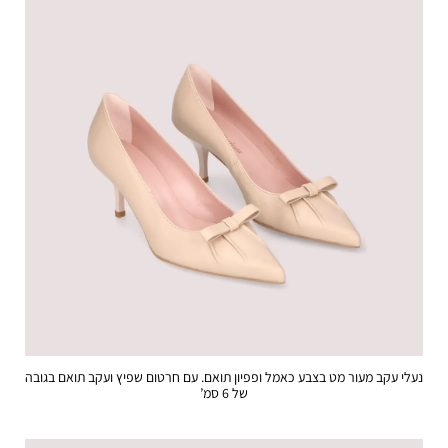
נעלי עקב מעור מט בצבע כאמל ופפיון תואם. עם חרטום שפיץ ועקב תואם בגובה
של 6 סמ’